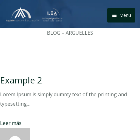
Menu
Home
BLOG – ARGUELLES
Propuesta de valor
Servicios
Nuestro equipo
Example 2
Aliados
Lorem Ipsum is simply dummy text of the printing and
typesetting…
Webinars
Blog
Leer más