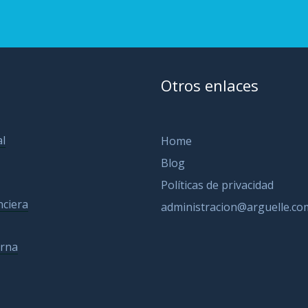
Otros enlaces
al
Home
Blog
Políticas de privacidad
nciera
administracion@arguelle.co
erna